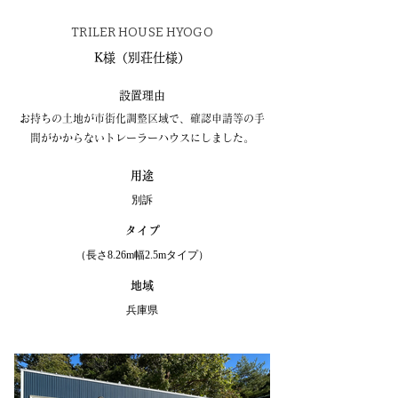
​TRILER HOUSE HYOGO
K様
（別荘仕様）
​設置理由
お持ちの土地が市街化調整区域で、確認申請等の手
間がかからないトレーラーハウスにしました。
用途
​別訴
​タイプ
（長さ8.26m幅2.5mタイプ）
地域
兵庫県